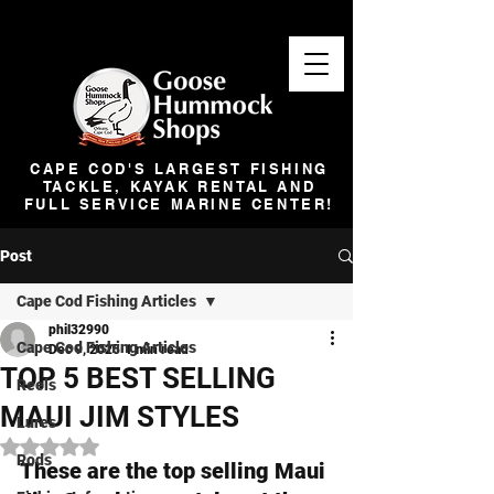
CAPE COD'S LARGEST FISHING
TACKLE, KAYAK RENTAL AND
FULL SERVICE MARINE CENTER!
Post
Cape Cod Fishing Articles
phil32990
Cape Cod Fishing Articles
Dec 9, 2025
1 min read
TOP 5 BEST SELLING
Reels
MAUI JIM STYLES
Lures
Rated NaN out of 5 stars.
Rods
These are the top selling Maui 