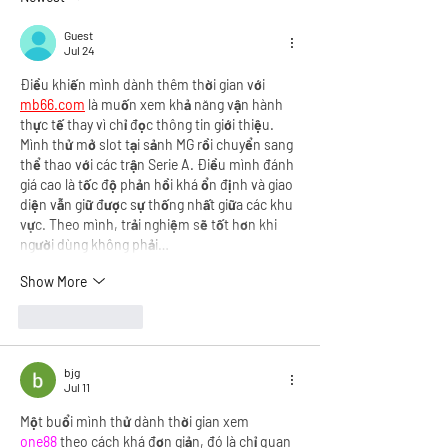
at Goose Hummock
System Built for 
Guest
Jul 24
Điều khiến mình dành thêm thời gian với 
mb66.com
 là muốn xem khả năng vận hành 
thực tế thay vì chỉ đọc thông tin giới thiệu. 
Mình thử mở slot tại sảnh MG rồi chuyển sang 
thể thao với các trận Serie A. Điều mình đánh 
giá cao là tốc độ phản hồi khá ổn định và giao 
diện vẫn giữ được sự thống nhất giữa các khu 
vực. Theo mình, trải nghiệm sẽ tốt hơn khi 
người dùng không phải…
Show More
Like
Reply
bjg
Jul 11
Một buổi mình thử dành thời gian xem 
one88
 theo cách khá đơn giản, đó là chỉ quan 