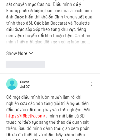
sát chuyên mục Casino. Điều mình để ý 
không phải số lượng bàn chơi mà là cách hình 
ảnh được hiển thị khá ổn định trong suốt quá 
trình theo dõi. Các bàn Baccarat và Roulette 
đều được sắp xếp theo từng khu vực riêng 
nên việc chuyển đổi khá thuận tiện. Cá nhân 
mình thấy một giao diện gọn gàng luôn tạo…
Show More
Like
Reply
Guest
Jul 07
Có một điều mình luôn muốn làm rõ khi 
nghiên cứu các nền tảng giải trí là họ ưu tiên 
đầu tư vào nội dung hay vào trải nghiệm. Với 
https://f8betlv.com/
, mình mở bắn cá 3D 
trước rồi tiếp tục sang thể thao để quan sát 
thêm. Sau đó mình dành thời gian xem phần 
tối ưu đa thiết bị và nhận thấy trải nghiệm 