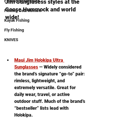
Jim Sunglasess styles at the 
Fishing Information
Goose Hummock and world 
Fishing Gear Review
wide!
Kayak Fishing
Fly Fishing
KNIVES
Maui Jim Ho'okipa Ultra 
Sunglasses
 — Widely considered 
the brand’s signature “go-to” pair: 
rimless, lightweight, and 
extremely versatile. Great for 
daily wear, travel, or active 
outdoor stuff. Much of the brand’s 
“bestseller” lists lead with 
Ho'okipa. 